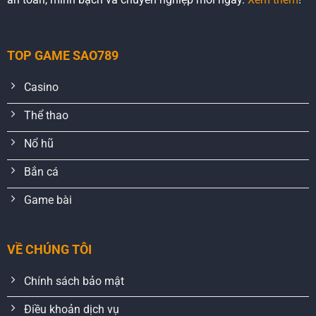
TOP GAME SAO789
Casino
Thể thao
Nổ hũ
Bắn cá
Game bài
VỀ CHÚNG TÔI
Chính sách bảo mật
Điều khoản dịch vụ