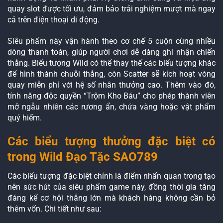
quay slot được tối ưu, đảm bảo trải nghiệm mượt mà ngay
cả trên điện thoại di động.
Siêu phẩm này vận hành theo cơ chế 5 cuộn cùng nhiều
dòng thanh toán, giúp người chơi dễ dàng ghi nhận chiến
thắng. Biểu tượng Wild có thể thay thế các biểu tượng khác
để hình thành chuỗi thắng, còn Scatter sẽ kích hoạt vòng
quay miễn phí với hệ số nhân thưởng cao. Thêm vào đó,
tính năng độc quyền “Trộm Kho Báu” cho phép thành viên
mở ngẫu nhiên các rương ẩn, chứa vàng hoặc vật phẩm
quý hiếm.
Các biểu tượng thưởng đặc biệt có
trong Wild Đạo Tặc SAO789
Các biểu tượng đặc biệt chính là điểm nhấn quan trọng tạo
nên sức hút của siêu phẩm game này, đồng thời gia tăng
đáng kể cơ hội thắng lớn mà khách hàng không cần bỏ
thêm vốn. Chi tiết như sau: