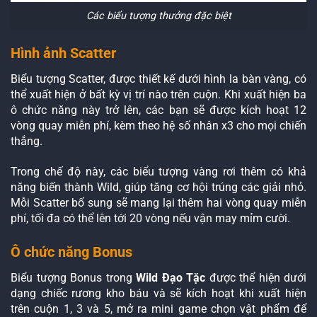
Các biểu tượng thưởng đặc biệt
Hình ảnh Scatter
Biểu tượng Scatter, được thiết kế dưới hình la bàn vàng, có
thể xuất hiện ở bất kỳ vị trí nào trên cuộn. Khi xuất hiện ba
ô chức năng này trở lên, các bạn sẽ được kích hoạt 12
vòng quay miễn phí, kèm theo hệ số nhân x3 cho mọi chiến
thắng.
Trong chế độ này, các biểu tượng vàng rơi thêm có khả
năng biến thành Wild, giúp tăng cơ hội trúng các giải nhỏ.
Mỗi Scatter bổ sung sẽ mang lại thêm hai vòng quay miễn
phí, tối đa có thể lên tới 20 vòng nếu vận may mỉm cười.
Ô chức năng Bonus
Biểu tượng Bonus trong
Wild Đạo Tặc
được thể hiện dưới
dạng chiếc rương kho báu và sẽ kích hoạt khi xuất hiện
trên cuộn 1, 3 và 5, mở ra mini game chọn vật phẩm để