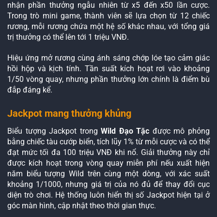
nhận phần thưởng ngẫu nhiên từ x5 đến x50 lần cược.
Trong trò mini game, thành viên sẽ lựa chọn từ 12 chiếc
rương, mỗi rương chứa một hệ số khác nhau, với tổng giá
trị thưởng có thể lên tới 1 triệu VNĐ.
Hiệu ứng mở rương cùng ánh sáng chớp lóe tạo cảm giác
hồi hộp và kịch tính. Tần suất kích hoạt rơi vào khoảng
1/50 vòng quay, nhưng phần thưởng lớn chính là điểm bù
đắp đáng kể.
Jackpot mang thưởng khủng
Biểu tượng Jackpot trong
Wild Đạo Tặc
được mô phỏng
bằng chiếc tàu cướp biển, tích lũy 1% từ mỗi cược và có thể
đạt mức tối đa 100 triệu VNĐ khi nổ. Giải thưởng này chỉ
được kích hoạt trong vòng quay miễn phí nếu xuất hiện
năm biểu tượng Wild trên cùng một dòng, với xác suất
khoảng 1/1000, nhưng giá trị của nó đủ để thay đổi cục
diện trò chơi. Hệ thống luôn hiển thị số Jackpot hiện tại ở
góc màn hình, cập nhật theo thời gian thực.