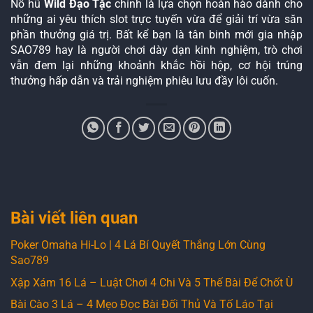
Nổ hũ
Wild Đạo Tặc
chính là lựa chọn hoàn hảo dành cho
những ai yêu thích slot trực tuyến vừa để giải trí vừa săn
phần thưởng giá trị. Bất kể bạn là tân binh mới gia nhập
SAO789 hay là người chơi dày dạn kinh nghiệm, trò chơi
vẫn đem lại những khoảnh khắc hồi hộp, cơ hội trúng
thưởng hấp dẫn và trải nghiệm phiêu lưu đầy lôi cuốn.
Bài viết liên quan
Poker Omaha Hi-Lo | 4 Lá Bí Quyết Thắng Lớn Cùng
Sao789
Xập Xám 16 Lá – Luật Chơi 4 Chi Và 5 Thế Bài Để Chốt Ù
Bài Cào 3 Lá – 4 Mẹo Đọc Bài Đối Thủ Và Tố Láo Tại