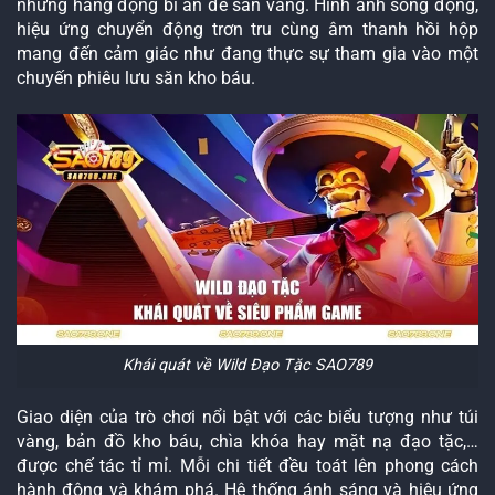
những hang động bí ẩn để săn vàng. Hình ảnh sống động,
hiệu ứng chuyển động trơn tru cùng âm thanh hồi hộp
mang đến cảm giác như đang thực sự tham gia vào một
chuyến phiêu lưu săn kho báu.
Khái quát về Wild Đạo Tặc SAO789
Giao diện của trò chơi nổi bật với các biểu tượng như túi
vàng, bản đồ kho báu, chìa khóa hay mặt nạ đạo tặc,…
được chế tác tỉ mỉ. Mỗi chi tiết đều toát lên phong cách
hành động và khám phá. Hệ thống ánh sáng và hiệu ứng