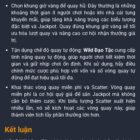
Chọn khung giờ vàng để quay hũ: Đây thường là những
khoảng thời gian ít người chơi hoặc khi nhà cái tung
khuyến mãi, giúp tăng khả năng trúng các biểu tượng
đặc biệt và Jackpot. Quay đúng khung giờ vàng sẽ tối
ưu hóa lượt quay và nâng cao cơ hội nhận thưởng giá
trị.
Tận dụng chế độ quay tự động:
Wild Đạo Tặc
cung cấp
tính năng quay tự động, giúp người chơi tiết kiệm thời
gian và giữ nhịp chơi ổn định. Khi sử dụng, hãy điều
chỉnh mức cược phù hợp với vốn và số vòng quay tự
động để đạt hiệu quả tối đa.
Khai thác vòng quay miễn phí và Scatter: Vòng quay
miễn phí là cơ hội quý giá để săn Jackpot mà không
cần bỏ thêm cược. Khi biểu tượng Scatter xuất hiện
nhiều lần, nó sẽ kích hoạt các vòng quay này, giúp
thành viên tích lũy phần thưởng lớn hơn.
Kết luận