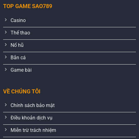
TOP GAME SAO789
Casino
Thể thao
Nổ hũ
Bắn cá
Game bài
VỀ CHÚNG TÔI
Chính sách bảo mật
Điều khoản dịch vụ
Miễn trừ trách nhiệm