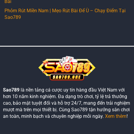
Bài
Phỏm Rút Miền Nam | Mẹo Rút Bài Để Ù – Chạy Điểm Tại
Sao789
Sao789
là nền tảng cá cược uy tín hàng đầu Việt Nam với
hơn 10 năm kinh nghiệm. Đa dạng trò chơi, tỷ lệ trả thưởng
cao, bảo mật tuyệt đối và hỗ trợ 24/7, mang đến trải nghiệm
mượt mà trên mọi thiết bị. Cùng Sao789 tận hưởng sân chơi
an toàn, minh bạch và chuyên nghiệp mỗi ngày.
Xem thêm
!