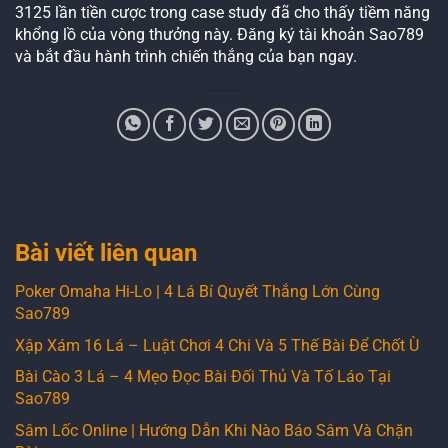
3125 lần tiền cược trong case study đã cho thấy tiềm năng
khổng lồ của vòng thưởng này. Đăng ký tài khoản Sao789
và bắt đầu hành trình chiến thắng của bạn ngay.
Bài viết liên quan
Poker Omaha Hi-Lo | 4 Lá Bí Quyết Thắng Lớn Cùng
Sao789
Xập Xám 16 Lá – Luật Chơi 4 Chi Và 5 Thế Bài Để Chốt Ù
Bài Cào 3 Lá – 4 Mẹo Đọc Bài Đối Thủ Và Tố Láo Tại
Sao789
Sâm Lốc Online | Hướng Dẫn Khi Nào Báo Sâm Và Chặn