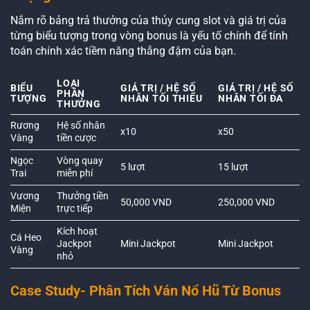
Nắm rõ bảng trả thưởng của thủy cung slot và giá trị của
từng biểu tượng trong vòng bonus là yếu tố chính để tính
toán chính xác tiềm năng thắng đậm của bạn.
LOẠI
BIỂU
GIÁ TRỊ / HỆ SỐ
GIÁ TRỊ / HỆ SỐ
PHẦN
TƯỢNG
NHÂN TỐI THIỂU
NHÂN TỐI ĐA
THƯỞNG
Rương
Hệ số nhân
x10
x50
Vàng
tiền cược
Ngọc
Vòng quay
5 lượt
15 lượt
Trai
miễn phí
Vương
Thưởng tiền
50,000 VND
250,000 VND
Miện
trực tiếp
Kích hoạt
Cá Heo
Jackpot
Mini Jackpot
Mini Jackpot
Vàng
nhỏ
Case Study- Phân Tích Ván Nổ Hũ Từ Bonus