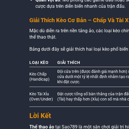
cược dựa trên diễn biến nhanh của trận đấu.
Giải Thích Kèo Cơ Bản – Chấp Và Tài X
Mặc dù diễn ra trên nền tảng ảo, các loại kèo ch
thể thao thật.
Bảng dưới đây sẽ giải thích hai loại kèo phổ biến
LOẠI KÈO
GIẢI THÍCH
Đội cửa trên (được đánh giá mạnh hơn) 
Kèo Chấp
cửa dưới một tỷ lệ nhất định nhằm tạo 
(Handicap)
khi đặt cược.
Kèo Tài Xỉu
Đặt cược tổng số bàn thắng của trận đấ
(Over/Under)
(Tài) hay thấp hơn (Xỉu) con số mà nhà c
Lời Kết
Thể thao ảo
tại Sao789 là một sân chơi giải trí 