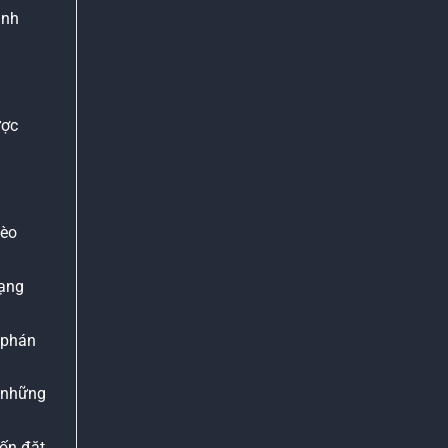
inh
ược
kèo
hạng
 phán
t những
ốn đặt