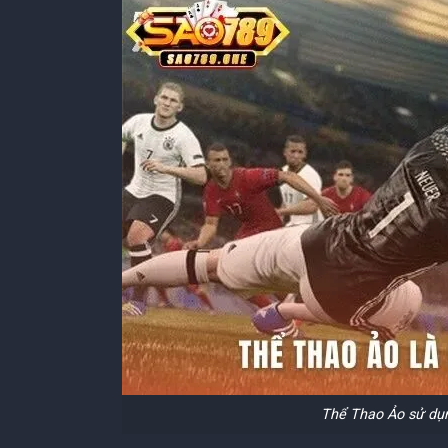
Thể Thao Ảo sử dụn