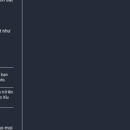
ất như
u bạn
kèo.
 trở lên
èo Xỉu
ho mọi