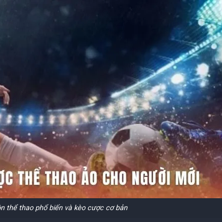
n thể thao phổ biến và kèo cược cơ bản