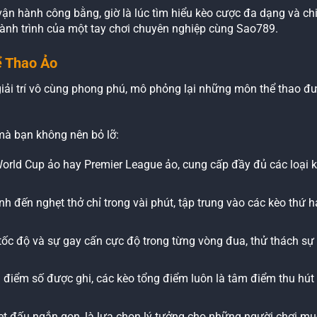
vận hành công bằng, giờ là lúc tìm hiểu kèo cược đa dạng và ch
hành trình của một tay chơi chuyên nghiệp cùng Sao789.
ể Thao Ảo
iải trí vô cùng phong phú, mô phỏng lại những môn thể thao đ
mà bạn không nên bỏ lỡ:
World Cup ảo hay Premier League ảo, cung cấp đầy đủ các loại 
nh đến nghẹt thở chỉ trong vài phút, tập trung vào các kèo thứ 
tốc độ và sự gay cấn cực độ trong từng vòng đua, thử thách sự
u điểm số được ghi, các kèo tổng điểm luôn là tâm điểm thu hú
t đấu ngắn gọn, là lựa chọn lý tưởng cho những người chơi mu