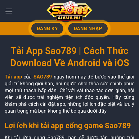
Bỏ
qua
nội
dung
ĐĂNG KÝ
ĐĂNG NHẬP
Tải App Sao789 | Cách Thức
Download Về Android và iOS
Tải app
của
SAO789
ngay hôm nay để bước vào thế giới
giải trí không giới hạn, nơi người chơi thỏa sức chinh phục
mọi thử thách hấp dẫn. Chỉ với vài thao tác đơn giản, hội
viên sẽ được trải nghiệm tiện ích độc quyền. Hãy cùng
khám phá cách cài đặt app, những lợi ích đặc biệt và lưu ý
quan trọng mà bạn không thể bỏ qua dưới đây.
Lợi ích khi tải app cổng game Sao789
Khi tải ứng dụng Sao789, bạn sẽ được tận hưởng trải