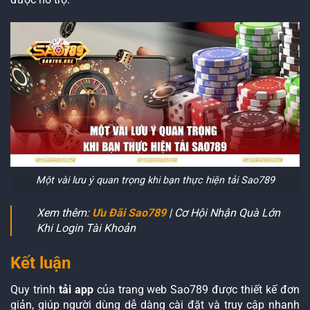
Một vài lưu ý quan trọng khi bạn thực hiện tải Sao789
Xem thêm:
Ưu Đãi Sao789
| Cơ Hội Nhận Quà Lớn
Khi Login Tài Khoản
Kết luận
Quy trình
tải app
của trang web Sao789 được thiết kế đơn
giản, giúp người dùng dễ dàng cài đặt và truy cập nhanh