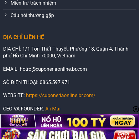
Miễn trừ trách nhiệm
Câu hỏi thường gặp
ĐỊA CHỈ LIÊN HỆ
ĐỊA CHỈ: 1/1 Tôn Thất Thuyết, Phường 18, Quận 4, Thành
phố Hồ Chí Minh 70000, Vietnam
EMAIL:
hotro@cuponeriaonline.br.com
SỐ ĐIỆN THOẠI: 0865.597.971
WEBSITE:
https://cuponeriaonline.br.com/
CEO VÀ FOUNDER:
Ali Mai
Copyright 2019 - 2025 © Bản quyền thuộc về
Sao789