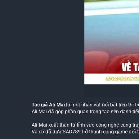
Tác giả Ali Mai
là một nhân vật nổi bật trên thị 
Ali Mai đã góp phần quan trọng tạo nên danh tiến
Ali Mai xuất thân từ lĩnh vực công nghệ cùng tr
Và cô đã đưa SAO789 trở thành cổng game đổi t