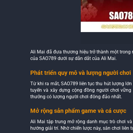
Ali Mai đã đưa thương hiệu trở thành một trong 
của SAO789 dưới sự dẫn dắt của Ali Mai.
Phát triển quy mô và lượng người chơi
Từ khi ra mắt, SAO789 liên tục thu hút lượng lớn
tuyến và xây dựng cộng đồng người chơi vững 
thưởng có lượng người chơi đông đảo nhất.
Mở rộng sản phẩm game và cá cược
Ali Mai tập trung mở rộng danh mục trò chơi v
hướng giải trí. Nhờ chiến lược này, sân chơi li