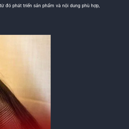
 từ đó phát triển sản phẩm và nội dung phù hợp,