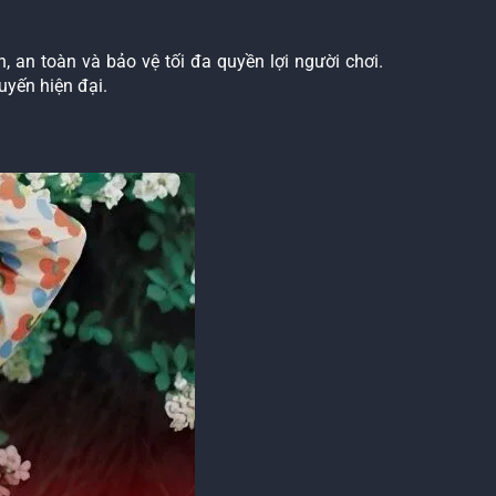
 an toàn và bảo vệ tối đa quyền lợi người chơi.
uyến hiện đại.