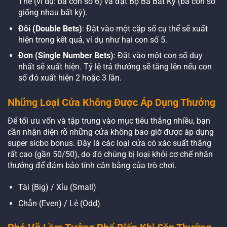
Thể (ví dụ: ba con số 6) và đặt Bộ Ba Bất Kỳ (ba con số
giống nhau bất kỳ).
Đôi (Double Bets)
: Đặt vào một cặp số cụ thể sẽ xuất
hiện trong kết quả, ví dụ như hai con số 5.
Đơn (Single Number Bets)
: Đặt vào một con số duy
nhất sẽ xuất hiện. Tỷ lệ trả thưởng sẽ tăng lên nếu con
số đó xuất hiện 2 hoặc 3 lần.
Những Loại Cửa Không Được Áp Dụng Thưởng
Để tối ưu vốn và tập trung vào mục tiêu thắng nhiều, bạn
cần nhận diện rõ những cửa không bao giờ được áp dụng
super sicbo bonus. Đây là các loại cửa có xác suất thắng
rất cao (gần 50/50), do đó chúng bị loại khỏi cơ chế nhân
thưởng để đảm bảo tính cân bằng của trò chơi.
Tài (Big) / Xỉu (Small)
Chẵn (Even) / Lẻ (Odd)