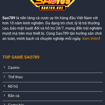
Sao789
là nền tảng cá cược uy tín hàng đầu Việt Nam với
hơn 10 năm kinh nghiệm. Đa dạng trò chơi, tỷ lệ trả thưởng
cao, bảo mật tuyệt đối và hỗ trợ 24/7, mang đến trải nghiệm
mượt mà trên mọi thiết bị. Cùng Sao789 tận hưởng sân chơi
an toàn, minh bạch và chuyên nghiệp mỗi ngày.
Xem thêm
!
TOP GAME SAO789
Casino
Thể thao
Nổ hũ
Bắn cá