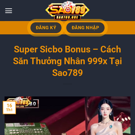
Bỏ
qua
nội
dung
ĐĂNG KÝ
ĐĂNG NHẬP
Super Sicbo Bonus – Cách
Săn Thưởng Nhân 999x Tại
Sao789
16
Th1