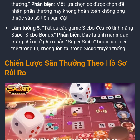
thưởng.”
Phản biện
: Một lựa chọn có được chọn để
nhận phần thưởng hay không hoàn toàn không phụ
thuộc vào số tiền bạn đặt.
Lầm tưởng 5
: “Tất cả các game Sicbo đều có tính năng
Super Sicbo Bonus.”
Phản biện
: Đây là tính năng đặc
trưng chỉ có ở phiên bản “Super Sicbo” hoặc các biến
thể tương tự, không tồn tại trong Sicbo truyền thống.
Chiến Lược Săn Thưởng Theo Hồ Sơ
Rủi Ro