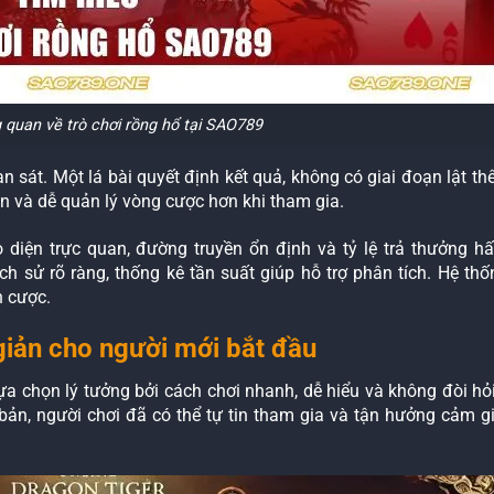
 quan về trò chơi rồng hổ tại SAO789
n sát. Một lá bài quyết định kết quả, không có giai đoạn lật t
ian và dễ quản lý vòng cược hơn khi tham gia.
 diện trực quan, đường truyền ổn định và tỷ lệ trả thưởng h
ch sử rõ ràng, thống kê tần suất giúp hỗ trợ phân tích. Hệ th
n cược.
iản cho người mới bắt đầu
lựa chọn lý tưởng bởi cách chơi nhanh, dễ hiểu và không đòi hỏ
bản, người chơi đã có thể tự tin tham gia và tận hưởng cảm g