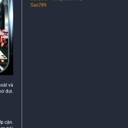
Sao789
hoát và
hờ đợi.
ếp cận.