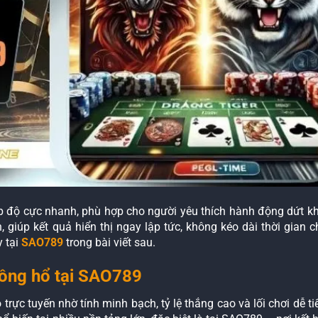
hịp độ cực nhanh, phù hợp cho người yêu thích hành động dứt k
, giúp kết quả hiển thị ngay lập tức, không kéo dài thời gian c
y tại
SAO789
trong bài viết sau.
rồng hổ tại SAO789
 trực tuyến nhờ tính minh bạch, tỷ lệ thắng cao và lối chơi dễ ti