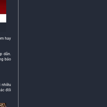
hêm hay
ấp dẫn.
ống bảo
i nhiều
iác đối