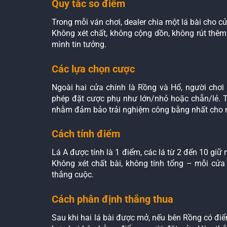
Quy tắc so điểm
Trong mỗi ván chơi, dealer chia một lá bài cho c
Không xét chất, không cộng dồn, không rút thêm
mình tin tưởng.
Các lựa chọn cược
Ngoài hai cửa chính là Rồng và Hổ, người chơi
phép đặt cược phụ như lớn/nhỏ hoặc chẵn/lẻ. T
nhằm đảm bảo trải nghiệm công bằng nhất cho 
Cách tính điểm
Lá A được tính là 1 điểm, các lá từ 2 đến 10 giữ n
Không xét chất bài, không tính tổng – mỗi cửa
thắng cuộc.
Cách phân định thắng thua
Sau khi hai lá bài được mở, nếu bên Rồng có đi