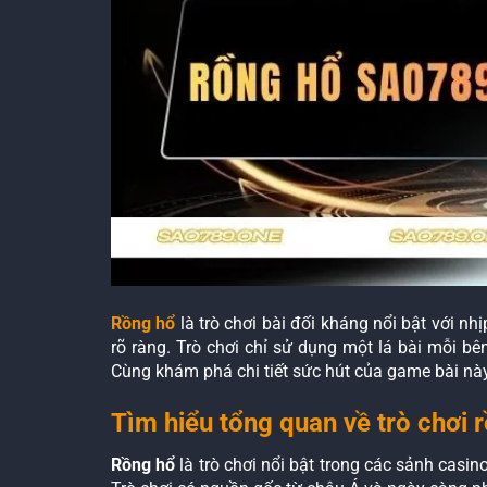
Rồng hổ
là trò chơi bài đối kháng nổi bật với n
rõ ràng. Trò chơi chỉ sử dụng một lá bài mỗi bên
Cùng khám phá chi tiết sức hút của game bài nà
Tìm hiểu tổng quan về trò chơi 
Rồng hổ
là trò chơi nổi bật trong các sảnh casino