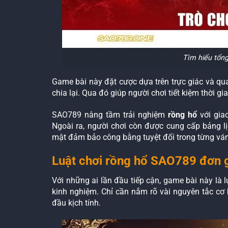
Tìm hiểu tổng
Game bài này đặt cược dựa trên trực giác và qua
chia lại. Qua đó giúp người chơi tiết kiệm thời g
SAO789 nâng tầm trải nghiệm
rồng hổ
với giao
Ngoài ra, người chơi còn được cung cấp bảng lị
mật đảm bảo công bằng tuyệt đối trong từng vá
Luật chơi rồng hổ SAO789 đơn g
Với những ai lần đầu tiếp cận, game bài này là 
kinh nghiệm. Chỉ cần nắm rõ vài nguyên tắc cơ 
đầu kịch tính.