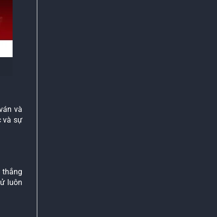
 ván và
c và sự
o thắng
sử luôn