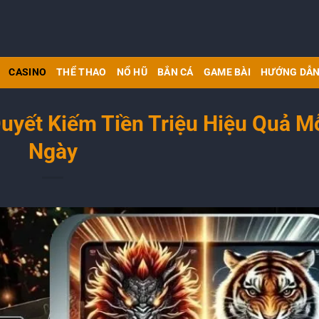
CASINO
THỂ THAO
NỔ HŨ
BẮN CÁ
GAME BÀI
HƯỚNG DẪ
uyết Kiếm Tiền Triệu Hiệu Quả M
Ngày