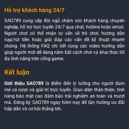
H
ỗ
trợ khách
hàn
g 24/7
SAO789 cung cấp đội ngũ chăm sóc khách hàng chuyên
nghiệp, hỗ trợ trực tuyến 24/7 qua chat, hotline hoặc email.
Người chơi có thể nhận tư vấn về trò chơi, hướng dẫn
nạp/rút tiền hoặc giải đáp các vấn đề kỹ thuật nhanh
chóng
.
Hệ thống FAQ chi tiết cùng các video hướng dẫn
giúp người mới dễ dàng nắm bắt cách chơi và khai thác tối
đa tính năng trên cổng game.
Kết luận
Giới thiệu SAO789
là điểm đến lý tưởng cho người đam
mê cá cược và giải trí trực tuyến.
Giao diện thân thiện, tính
năng bảo mật cao đảm bảo trải nghiệm an toàn và mượt
mà
.
Đăng ký SAO789 ngay hôm nay để tận hưởng ưu đãi
hấp dẫn và cơ hội thắng lớn.