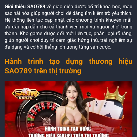
Giới thiệu SAO789
về giao diện được bố trí khoa học, màu
sắc hài hòa giúp người chơi dễ dàng tìm kiếm trò yêu thích.
Hệ thống liên tục cập nhật các chương trình khuyến mãi,
ưu đãi hấp dẫn cho cả thành viên mới và người chơi trung
thành. Kho game được đổi mới liên tục, phân loại rõ ràng,
giúp người chơi duy trì cảm giác hứng thú, trải nghiệm sự
đa dạng và cơ hội thắng lớn trong từng ván cược.
Hành trình tạo dựng thương hiệu
SAO789 trên thị trường