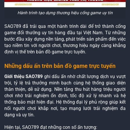
Hành trình tạo dựng thương hiệu cổng game uy tín
SAO789 đã trải qua một hành trình dài để trở thành cổng
game đổi thưởng uy tín hàng đầu tại Việt Nam. Từ những
bước đầu xây dựng nền tảng, phát triển sản phẩm đến việc
tạo niềm tin với người chơi, thương hiệu ngày càng khẳng
định vị thế trên bản đồ game trực tuyến.
Những dấu ấn trên bản đồ game trực tuyến
Giới thiệu SAO789
ghi dấu ấn nhờ chất lượng dịch vụ vượt
trội, tỷ lệ trả thưởng minh bạch cùng hệ thống giao diện
thân thiện, dễ sử dụng. Nền tảng thu hút hàng triệu người
chơi nhờ trải nghiệm ổn định, tốc độ xử lý nhanh và hệ
thống bảo mật hiện đại. Hệ thống đại lý phủ rộng giúp kết
nối người chơi khắp nơi, tạo mạng lưới trải nghiệm đa
dạng và uy tín.
Hiện tại, SAO789 đạt những con số ấn tượng: