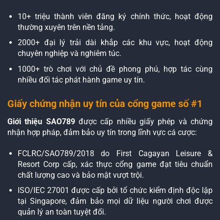
10+ triệu thành viên đăng ký chính thức, hoạt động
thường xuyên trên nền tảng.
2000+ đại lý trải dài khắp các khu vực, hoạt động
chuyên nghiệp và nghiêm túc.
1000+ trò chơi với chủ đề phong phú, hợp tác cùng
nhiều đối tác phát hành game uy tín.
Giấy chứng nhận uy tín của cổng game số #1
Giới thiệu SAO789
được cấp nhiều giấy phép và chứng
nhận hợp pháp, đảm bảo uy tín trong lĩnh vực cá cược:
FCLRC/SAO789/2018 do First Cagayan Leisure &
Resort Corp cấp, xác thực cổng game đạt tiêu chuẩn
chất lượng cao và bảo mật vượt trội.
ISO/IEC 27001 được cấp bởi tổ chức kiểm định độc lập
tại Singapore, đảm bảo mọi dữ liệu người chơi được
quản lý an toàn tuyệt đối.