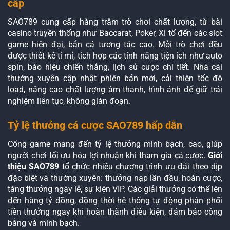
cấ
p
SAO789 cung cấp hàng trăm trò chơi chất lượng, từ bài
casino truyền thống như Baccarat, Poker, Xì tố đến các slot
game hiện đại, bắn cá tương tác cao. Mỗi trò chơi đều
được thiết kế tỉ mỉ, tích hợp các tính năng tiện ích như auto
spin, báo hiệu chiến thắng, lịch sử cược chi tiết. Nhà cái
thường xuyên cập nhật phiên bản mới, cải thiện tốc độ
load, nâng cao chất lượng âm thanh, hình ảnh để giữ trải
nghiệm liên tục, không gián đoạn.
Tỷ
lệ
t
hưởng cá cượ
c SA
O789 hấp
d
ẫn
Cổng game mang đến tỷ lệ thưởng minh bạch, cao, giúp
người chơi tối ưu hóa lợi nhuận khi tham gia cá cược.
Giới
thiệu SAO789
tổ chức nhiều chương trình ưu đãi theo dịp
đặc biệt và thường xuyên: thưởng nạp lần đầu, hoàn cược,
tặng thưởng ngày lễ, sự kiện VIP.
Các giải thưởng có thể lên
đến hàng tỷ đồng, đồng thời hệ thống tự động phân phối
tiền thưởng ngay khi hoàn thành điều kiện, đảm bảo công
bằng và minh bạch.