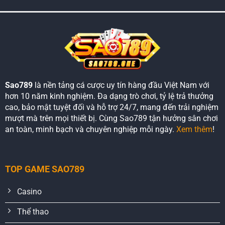
Sao789
là nền tảng cá cược uy tín hàng đầu Việt Nam với
hơn 10 năm kinh nghiệm. Đa dạng trò chơi, tỷ lệ trả thưởng
cao, bảo mật tuyệt đối và hỗ trợ 24/7, mang đến trải nghiệm
mượt mà trên mọi thiết bị. Cùng Sao789 tận hưởng sân chơi
an toàn, minh bạch và chuyên nghiệp mỗi ngày.
Xem thêm
!
TOP GAME SAO789
Casino
Thể thao