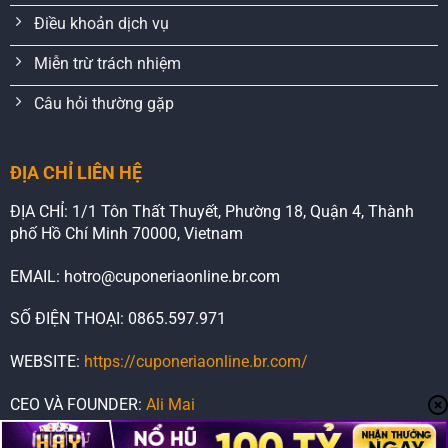
Điều khoản dịch vụ
Miễn trừ trách nhiệm
Câu hỏi thường gặp
ĐỊA CHỈ LIÊN HỆ
ĐỊA CHỈ: 1/1 Tôn Thất Thuyết, Phường 18, Quận 4, Thành
phố Hồ Chí Minh 70000, Vietnam
EMAIL:
hotro@cuponeriaonline.br.com
SỐ ĐIỆN THOẠI: 0865.597.971
WEBSITE:
https://cuponeriaonline.br.com/
CEO VÀ FOUNDER:
Ali Mai