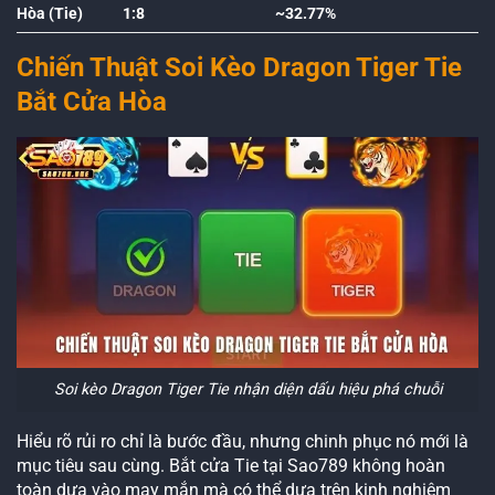
Hòa (Tie)
1:8
~32.77%
Chiến Thuật Soi Kèo Dragon Tiger Tie
Bắt Cửa Hòa
Soi kèo Dragon Tiger Tie nhận diện dấu hiệu phá chuỗi
Hiểu rõ rủi ro chỉ là bước đầu, nhưng chinh phục nó mới là
mục tiêu sau cùng. Bắt cửa Tie tại Sao789 không hoàn
toàn dựa vào may mắn mà có thể dựa trên kinh nghiệm