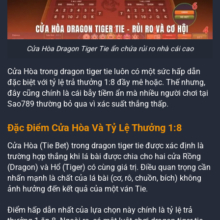
Cửa Hòa Dragon Tiger Tie ẩn chứa rủi ro nhà cái cao
Cửa Hòa trong dragon tiger tie luôn có một sức hấp dẫn
đặc biệt với tỷ lệ trả thưởng 1:8 đầy mê hoặc. Thế nhưng,
đây cũng chính là cái bẫy tiềm ẩn mà nhiều người chơi tại
Sao789 thường bỏ qua vì xác suất thắng thấp.
Đặc Điểm Cửa Hòa Và Tỷ Lệ Thưởng 1:8
Cửa Hòa (Tie Bet) trong dragon tiger tie được xác định là
trường hợp thắng khi lá bài được chia cho hai cửa Rồng
(Dragon) và Hổ (Tiger) có cùng giá trị. Điều quan trọng cần
nhấn mạnh là chất của lá bài (cơ, rô, chuồn, bích) không
ảnh hưởng đến kết quả của một ván Tie.
Điểm hấp dẫn nhất của lựa chọn này chính là tỷ lệ trả