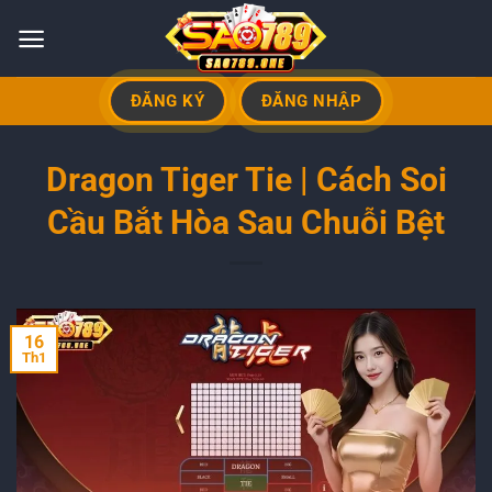
Bỏ
qua
nội
dung
ĐĂNG KÝ
ĐĂNG NHẬP
Dragon Tiger Tie | Cách Soi
Cầu Bắt Hòa Sau Chuỗi Bệt
16
Th1