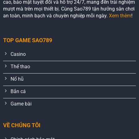
cao, bảo mật tuyệt đối và hỗ trợ 24/7, mang đến trải nghiệm
mượt mà trên mọi thiết bị. Cùng Sao789 tận hưởng sân chơi
an toàn, minh bạch và chuyên nghiệp mỗi ngày.
Xem thêm
!
TOP GAME SAO789
Casino
Thể thao
Nổ hũ
Bắn cá
Game bài
VỀ CHÚNG TÔI