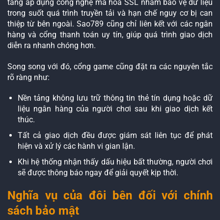
tảng áp dụng công nghệ mã hóa SSL nhằm bảo vệ dữ liệu
trong suốt quá trình truyền tải và hạn chế nguy cơ bị can
thiệp từ bên ngoài. Sao789 cũng chỉ liên kết với các ngân
hàng và cổng thanh toán uy tín, giúp quá trình giao dịch
diễn ra nhanh chóng hơn.
Song song với đó, cổng game cũng đặt ra các nguyên tắc
rõ ràng như:
Nền tảng không lưu trữ thông tin thẻ tín dụng hoặc dữ
liệu ngân hàng của người chơi sau khi giao dịch kết
thúc.
Tất cả giao dịch đều được giám sát liên tục để phát
hiện và xử lý các hành vi gian lận.
Khi hệ thống nhận thấy dấu hiệu bất thường, người chơi
sẽ được thông báo ngay để giải quyết kịp thời.
Nghĩa vụ của đôi bên đối với chính
sách bảo mật