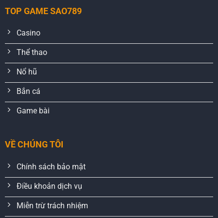
TOP GAME SAO789
Casino
Thể thao
Nổ hũ
Bắn cá
Game bài
VỀ CHÚNG TÔI
Chính sách bảo mật
Điều khoản dịch vụ
Miễn trừ trách nhiệm