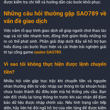
được kiểm tra chi tiết và hướng dẫn các bước khôi phục.
Những câu hỏi thường gặp SAO789 về
vấn đề giao dịch
Việc nắm rõ quy trình giao dịch sẽ giúp người chơi thao tác
nạp và rút tiền nhanh hơn, đồng thời giảm thiểu những rủi
ro có thể phát sinh. Phần giải đáp dưới đây sẽ hỗ trợ bạn
hiểu đúng các bước thực hiện và cải thiện trải nghiệm giải
trí tại cổng game
casino SAO789
.
Vì sao tôi không thực hiện được lệnh chuyển
tiền?
Nhiều hội viên gặp trục trặc khi chuyển tiền và nguyên
nhân thường đến từ việc nhập sai thông tin tài khoản hoặc
chưa hoàn thành đủ điều kiện mà hệ thống yêu cầu. Bạn
nên đối chiếu lại từng thông tin trước khi xác nhận để đảm
bảo dữ liệu được nhập chính xác. Nếu tình trạng vẫn tiếp
diễn, hãy liên hệ đội ngũ hỗ trợ của nền tảng để được kiểm