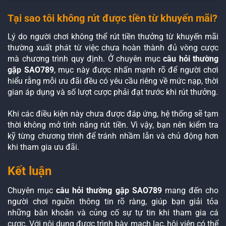
Tại sao tôi không rút được tiền từ khuyến mãi?
Lý do người chơi không thể rút tiền thưởng từ khuyến mãi
thường xuất phát từ việc chưa hoàn thành đủ vòng cược
mà chương trình quy định. Ở chuyên mục
câu hỏi thường
gặp SAO789
, mục này được nhấn mạnh rõ để người chơi
hiểu rằng mỗi ưu đãi đều có yêu cầu riêng về mức nạp, thời
gian áp dụng và số lượt cược phải đạt trước khi rút thưởng.
Khi các điều kiện này chưa được đáp ứng, hệ thống sẽ tạm
thời không mở tính năng rút tiền. Vì vậy, bạn nên kiểm tra
kỹ từng chương trình để tránh nhầm lẫn và chủ động hơn
khi tham gia ưu đãi.
Kết luận
Chuyên mục
câu hỏi thường gặp SAO789
mang đến cho
người chơi nguồn thông tin rõ ràng, giúp bạn giải tỏa
những băn khoăn và củng cố sự tự tin khi tham gia cá
cược. Với nội dung được trình bày mạch lạc, hội viên có thể