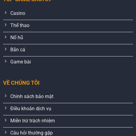
Casino
Thể thao
Nổ hũ
Bắn cá
Game bài
VỀ CHÚNG TÔI
Chính sách bảo mật
Điều khoản dịch vụ
Miễn trừ trách nhiệm
Câu hỏi thường gặp