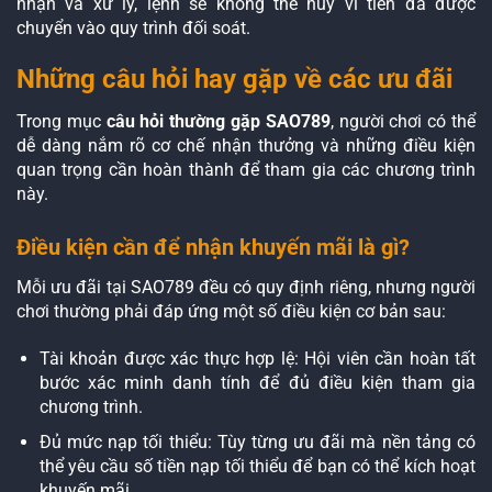
nhận và xử lý, lệnh sẽ không thể hủy vì tiền đã được
chuyển vào quy trình đối soát.
Những câu hỏi hay gặp về các ưu đãi
Trong mục
câu hỏi thường gặp SAO789
, người chơi có thể
dễ dàng nắm rõ cơ chế nhận thưởng và những điều kiện
quan trọng cần hoàn thành để tham gia các chương trình
này.
Điều kiện cần để nhận khuyến mãi là gì?
Mỗi ưu đãi tại SAO789 đều có quy định riêng, nhưng người
chơi thường phải đáp ứng một số điều kiện cơ bản sau:
Tài khoản được xác thực hợp lệ: Hội viên cần hoàn tất
bước xác minh danh tính để đủ điều kiện tham gia
chương trình.
Đủ mức nạp tối thiểu: Tùy từng ưu đãi mà nền tảng có
thể yêu cầu số tiền nạp tối thiểu để bạn có thể kích hoạt
khuyến mãi.