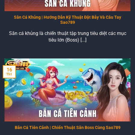
Săn Cá Khủng | Hướng Dẫn Kỹ Thuật Đặt Bẫy Và Câu Tay
Sao789
Săn cá khủng là chiến thuật tập trung tiêu diệt các mục
tiêu lớn (Boss) [...]
16
Th1
Bắn Cá Tiên Cảnh | Chiến Thuật Săn Boss Cùng Sao789