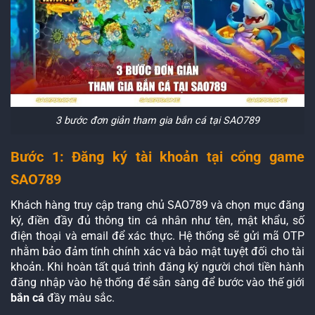
3 bước đơn giản tham gia bắn cá tại SAO789
Bước 1: Đăng ký tài khoản tại cổng game
SAO789
Khách hàng truy cập trang chủ SAO789 và chọn mục đăng
ký, điền đầy đủ thông tin cá nhân như tên, mật khẩu, số
điện thoại và email để xác thực. Hệ thống sẽ gửi mã OTP
nhằm bảo đảm tính chính xác và bảo mật tuyệt đối cho tài
khoản. Khi hoàn tất quá trình đăng ký người chơi tiền hành
đăng nhập vào hệ thống để sẵn sàng để bước vào thế giới
bắn cá
đầy màu sắc.