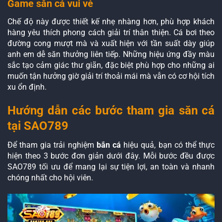
Game săn cá vui vẻ
Chế độ này được thiết kế nhẹ nhàng hơn, phù hợp khách
hàng yêu thích phong cách giải trí thân thiện. Cá bơi theo
đường cong mượt mà và xuất hiện với tần suất dày giúp
anh em dễ săn thưởng liên tiếp. Những hiệu ứng đầy màu
sắc tạo cảm giác thư giãn, đặc biệt phù hợp cho những ai
muốn tận hưởng giờ giải trí thoải mái mà vẫn có cơ hội tích
xu ổn định.
Hướng dẫn các bước tham gia săn cá
tại SAO789
Để tham gia trải nghiệm
bắn cá
hiệu quả, bạn có thể thực
hiện theo 3 bước đơn giản dưới đây. Mỗi bước đều được
SAO789 tối ưu để mang lại sự tiện lợi, an toàn và nhanh
chóng nhất cho hội viên.